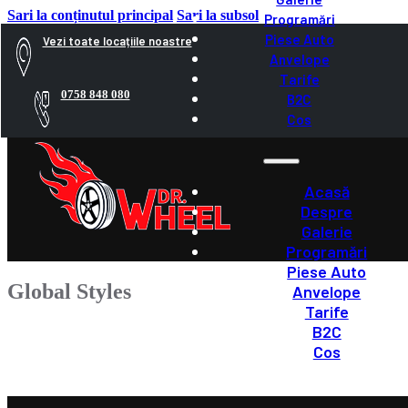
Sari la conținutul principal
Sari la subsol
Programări
Piese Auto
Vezi toate locațiile noastre
Anvelope
Tarife
0758 848 080
B2C
Cos
Acasă
Despre
Galerie
Programări
Piese Auto
Global Styles
Anvelope
Tarife
B2C
Cos