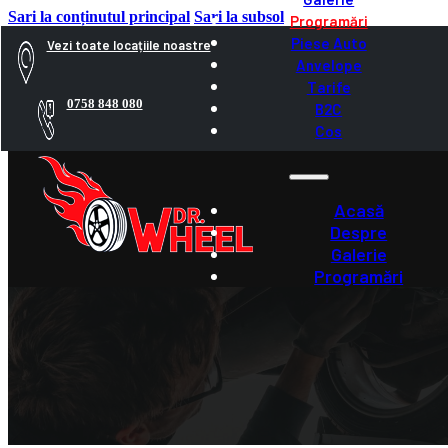
Sari la conținutul principal
Sari la subsol
Programări
Piese Auto
Vezi toate locațiile noastre
Anvelope
Programări
Tarife
0758 848 080
B2C
Cos
Acasa > Programări
Acasă
Despre
Galerie
Programări
Piese Auto
Anvelope
Tarife
B2C
Cos