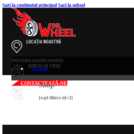
Sari la conținutul principal
Sari la subsol
LOCAȚIA NOASTRĂ
Vezi toate locațiile noastre
ADRESA DE EMAIL
Acasă
CONTACTEAZĂ-NE
Shop
magazin4@drwheel.ro
NUMĂR DE TELEFON
Despre
[wpf-filters id=2]
0758 848 080
Galerie