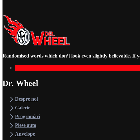
Programări
Piese Auto
Randomised words which don’t look even slightly believable. If y
Anvelope
Tarife
Dr. Wheel
Despre noi
B2C
Galerie
Programări
Piese auto
Cos
Anvelope