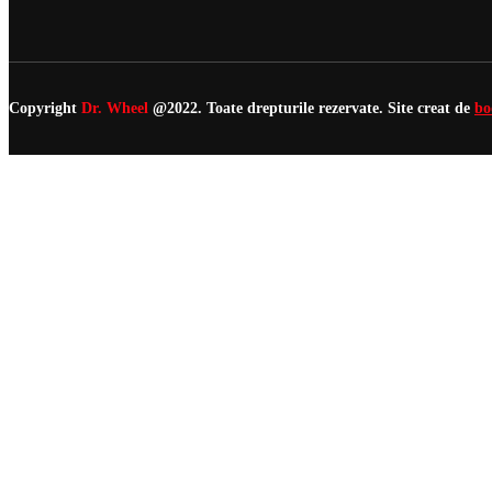
Piese Auto
Copyright
Dr. Wheel
@2022. Toate drepturile rezervate. Site creat de
bo
Anvelope
Tarife
B2C
Cos