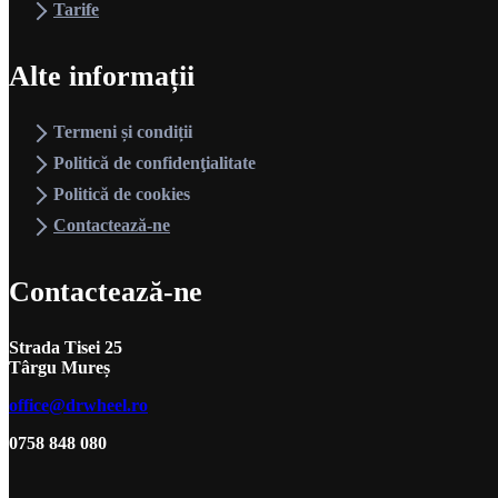
Tarife
Alte informații
Termeni și condiții
Politică de confidenţialitate
Acasă
Politică de cookies
Contactează-ne
Despre
Contactează-ne
Strada Tisei 25
Galerie
Târgu Mureș
office@drwheel.ro
0758 848 080
Programări